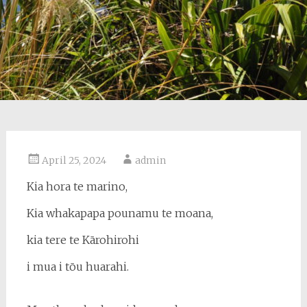
April 25, 2024
admin
Kia hora te marino,
Kia whakapapa pounamu te moana,
kia tere te Kārohirohi
i mua i tōu huarahi.